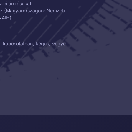
zzájárulásukat;
z (
Magyarországon: Nemzeti
NAIH
).
 kapcsolatban, kérjük, vegye