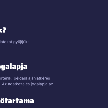
k?
atokat gyűjtjük:
ogalapja
rténik, például ajánlatkérés
Az adatkezelés jogalapja az
dőtartama