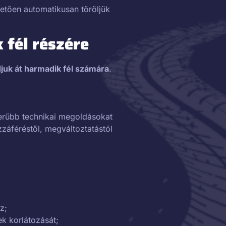
vetően automatikusan töröljük
 fél részére
uk át harmadik fél számára
.
erűbb technikai megoldásokat
záféréstől, megváltoztatástól
z;
ek korlátozását;