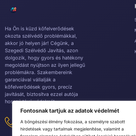
Ha Ön is küzd kőfelverődések
okozta szélvédő problémákkal,
akkor jó helyen jár! Cégünk, a
Szegedi Szélvédő Javítás, azon
dolgozik, hogy gyors és hatékony
megoldást nyújtson az ilyen jellegű
problémákra. Szakembereink
garanciával vállalják a
kőfelverődések gyors, precíz
javítását, biztosítva ezzel autója
hosszú távú védelmét.
Fontosnak tartjuk az adatok védelmét
KAPCSOLATFELVÉTEL:
+36302381797
A böngészési élmény fokozása, a személyre szabott
hirdetések vagy tartalmak megjelenítése, valamint a