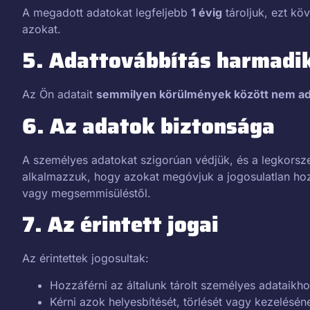
A megadott adatokat legfeljebb
1 évig
tároljuk, ezt kö
azokat.
5. Adattovábbítás harmadik
Az Ön adatait
semmilyen körülmények között nem adj
6. Az adatok biztonsága
A személyes adatokat szigorúan védjük, és a legkorsz
alkalmazzuk, hogy azokat megóvjuk a jogosulatlan hoz
vagy megsemmisüléstől.
7. Az érintett jogai
Az érintettek jogosultak:
Hozzáférni az általunk tárolt személyes adataikho
Kérni azok helyesbítését, törlését vagy kezelésén