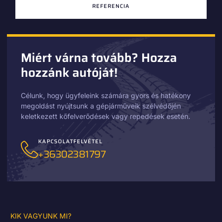
REFERENCIA
Miért várna tovább? Hozza
hozzánk autóját!
Célunk, hogy ügyfeleink számára gyors és hatékony
megoldást nyújtsunk a gépjárműveik szélvédőjén
keletkezett kőfelverődések vagy repedések esetén.
KAPCSOLATFELVÉTEL
+36302381797
KIK VAGYUNK MI?