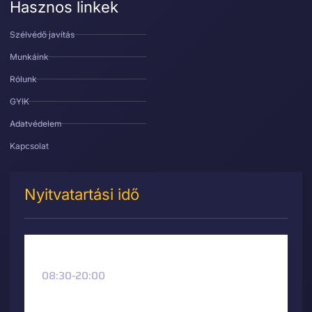
Hasznos linkek
Szélvédő javítás
Munkáink
Rólunk
GYIK
Adatvédelem
Kapcsolat
Nyitvatartási idő
Hétfő
08:30-20:00
Kedd