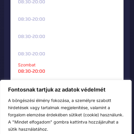
08:30-20:00
Szerda
08:30-20:00
Csütörtök
08:30-20:00
Péntek
08:30-20:00
Szombat
08:30-20:00
Vasárnap
08:30-20:00
Fontosnak tartjuk az adatok védelmét
A böngészési élmény fokozása, a személyre szabott
hirdetések vagy tartalmak megjelenítése, valamint a
forgalom elemzése érdekében sütiket (cookie) használunk.
A "Mindet elfogadom" gombra kattintva hozzájárulhat a
sütik használatához.
Copyright © 2025 szegedszelvedojavitas.hu | minden jog fenntartva.