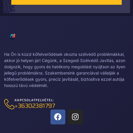
Ha Ön is küzd kőfelverődések okozta szélvédő problémákkal,
akkor jó helyen jár! Cégünk, a Szegedi Szélvédő Javítás, azon
dolgozik, hogy gyors és hatékony megoldást nyújtson az ilyen
jellegű problémákra. Szakembereink garanciával vállalják a
kőfelverődések gyors, precíz javítását, biztosítva ezzel autója
hosszú távú védelmét.
KAPCSOLATFELVÉTEL:
+36302381797