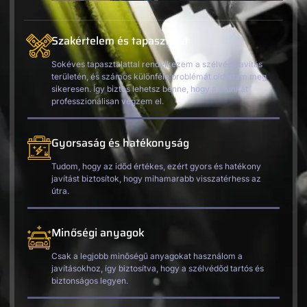
Szakértelem és tapasztalat
Sokéves tapasztalattal rendelkezem a szélvédőjavítás
területén, és számos különféle problémát oldottam meg
sikeresen. Így biztos lehetsz benne, hogy a munkát
professzionálisan végzem el.
Gyorsaság és hatékonyság
Tudom, hogy az időd értékes, ezért gyors és hatékony
javítást biztosítok, hogy mihamarabb visszatérhess az
útra.
Minőségi anyagok
Csak a legjobb minőségű anyagokat használom a
javításokhoz, így biztosítva, hogy a szélvédőd tartós és
biztonságos legyen.