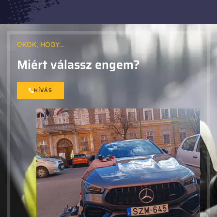
OKOK, HOGY..
Miért válassz engem?
HÍVÁS