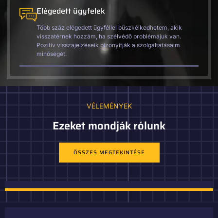
Elégedett ügyfelek
Több száz elégedett ügyféllel büszkélkedhetem, akik
visszatérnek hozzám, ha szélvédő problémájuk van.
Pozitív visszajelzéseik bizonyítják a szolgáltatásaim
minőségét.
VÉLEMÉNYEK
Ezeket mondják rólunk
ÖSSZES MEGTEKINTÉSE