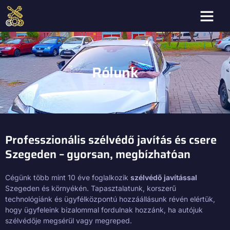
Rólunk
Professzionális szélvédő javítás és csere
Szegeden – gyorsan, megbízhatóan
Cégünk több mint 10 éve foglalkozik
szélvédő javítással
Szegeden és környékén. Tapasztalatunk, korszerű
technológiánk és ügyfélközpontú hozzáállásunk révén elértük,
hogy ügyfeleink bizalommal fordulnak hozzánk, ha autójuk
szélvédője megsérül vagy megreped.