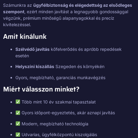
Számunkra az
ügyfélbiztonság és elégedettség az elsődleges
szempont
, ezért minden javítást a legnagyobb gondossággal
végzünk, prémium minőségű alapanyagokkal és precíz
kivitelezéssel.
Amit kínálunk
Szélvédő javítás
kőfelverődés és apróbb repedések
esetén
Helyszíni kiszállás
Szegeden és környékén
Gyors, megbízható, garanciás munkavégzés
Miért válasszon minket?
Több mint 10 év szakmai tapasztalat
Gyors időpont-egyeztetés, akár aznapi javítás
Modern, megbízható technológia
Udvarias, ügyfélközpontú kiszolgálás