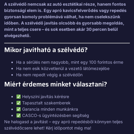
A szélvédő nemcsak az autó esztétikai része, hanem fontos
biztonsági elem is. Egy apró kavicsfelverődés vagy repedés
gyorsan komoly problémává válhat, ha nem cselekszünk
időben. A szélvédő javítás olcsóbb és gyorsabb megoldás,
mint a teljes csere – és sok esetben akár 30 percen belül
elvégezhető.
Mikor javítható a szélvédő?
Ha a sérülés nem nagyobb, mint egy 100 forintos érme
Ha nem esik közvetlenül a vezető látómezejébe
Ha nem repedt végig a szélvédőn
Miért érdemes minket választani?
Helyszíni javítás kérésre
Tapasztalt szakemberek
Garancia minden munkánkra
CASCO-s ügyintézésben segítség
Ne halogasd a javítást – egy apró repedésből könnyen teljes
szélvédőcsere lehet! Kérj időpontot még ma!