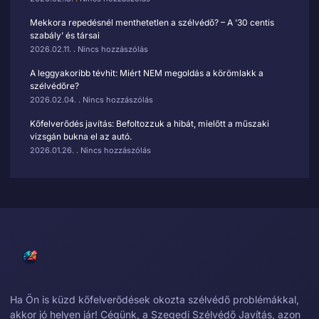
Mekkora repedésnél menthetetlen a szélvédő? – A ’30 centis
szabály’ és társai
2026.02.11.
Nincs hozzászólás
A leggyakoribb tévhit: Miért NEM megoldás a körömlakk a
szélvédőre?
2026.02.04.
Nincs hozzászólás
Kőfelverődés javítás: Befoltozzuk a hibát, mielőtt a műszaki
vizsgán bukna el az autó.
2026.01.26.
Nincs hozzászólás
Ha Ön is küzd kőfelverődések okozta szélvédő problémákkal,
akkor jó helyen jár! Cégünk, a Szegedi Szélvédő Javítás, azon