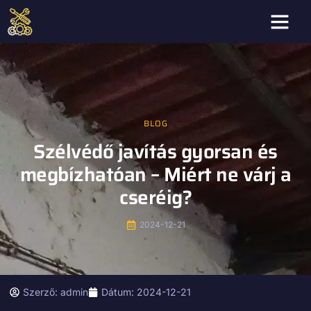
BLOG
Szélvédő javítás gyorsan és
megbízhatóan – Miért ne várj a
cseréig?
2024-12-21
Szerző:
admin
Dátum:
2024-12-21