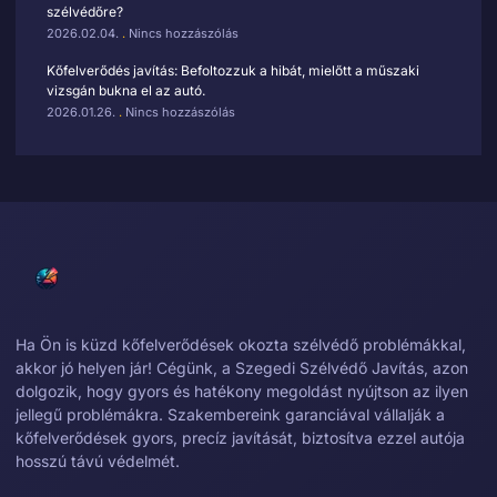
szélvédőre?
2026.02.04.
Nincs hozzászólás
Kőfelverődés javítás: Befoltozzuk a hibát, mielőtt a műszaki
vizsgán bukna el az autó.
2026.01.26.
Nincs hozzászólás
Ha Ön is küzd kőfelverődések okozta szélvédő problémákkal,
akkor jó helyen jár! Cégünk, a Szegedi Szélvédő Javítás, azon
dolgozik, hogy gyors és hatékony megoldást nyújtson az ilyen
jellegű problémákra. Szakembereink garanciával vállalják a
kőfelverődések gyors, precíz javítását, biztosítva ezzel autója
hosszú távú védelmét.