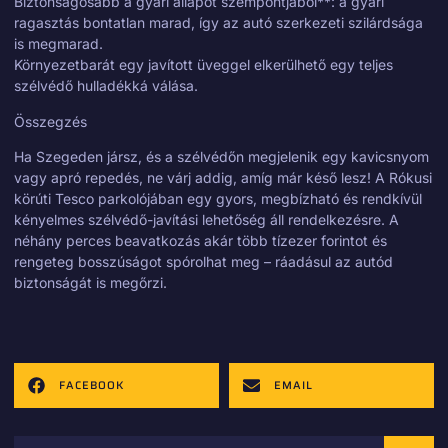
Biztonságosabb a gyári állapot szempontjából**: a gyári
ragasztás bontatlan marad, így az autó szerkezeti szilárdsága
is megmarad.
Környezetbarát egy javított üveggel elkerülhető egy teljes
szélvédő hulladékká válása.
Összegzés
Ha Szegeden jársz, és a szélvédőn megjelenik egy kavicsnyom
vagy apró repedés, ne várj addig, amíg már késő lesz! A Rókusi
körúti Tesco parkolójában egy gyors, megbízható és rendkívül
kényelmes szélvédő-javítási lehetőség áll rendelkezésre. A
néhány perces beavatkozás akár több tízezer forintot és
rengeteg bosszúságot spórolhat meg – ráadásul az autód
biztonságát is megőrzi.
FACEBOOK
EMAIL