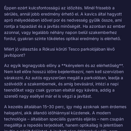
Éppen ezért kulcsfontosságú az időzítés. Minél frissebb a
sérülés, annál jobb eredmény érhető el. A kavics által hagyott
apró mélyedésben idővel por és nedvesség gyűlik össze, ami
rontja a tapadást és a javítás minőségét. Ha azonban az ember
azonnal, vagy legalább néhány napon belül szakemberhez
fordul, gyakran szinte tökéletes optikai eredmény is elérhető.
Miért jó választás a Rókusi körúti Tesco parkolójában lévő
javítópont?
Az egyik legnagyobb előny a **kényelem és az elérhetőség**.
Nem kell előre hosszú időre bejelentkezni, nem kell szervizben
várakozni. Az autós egyszerűen megáll a parkolóban, leadja a
szélvédőt a szakembernek, és amíg bevásárol, intézi a napi
teendőket vagy csak gyorsan elsétál egy kávéra, addig a
szerelő nagy eséllyel már el is végzi a javítást.
A kezelés általában 15–30 perc, így még azoknak sem érdemes
halogatni, akik állandó időhiánnyal küzdenek. A modern
technológia – általában speciális gyantás eljárás – nem csupán
megállítja a repedés terjedését, hanem optikailag is jelentősen