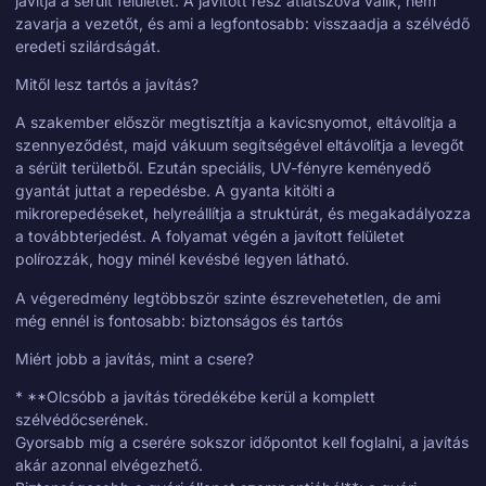
javítja a sérült felületet. A javított rész átlátszóvá válik, nem
zavarja a vezetőt, és ami a legfontosabb: visszaadja a szélvédő
eredeti szilárdságát.
Mitől lesz tartós a javítás?
A szakember először megtisztítja a kavicsnyomot, eltávolítja a
szennyeződést, majd vákuum segítségével eltávolítja a levegőt
a sérült területből. Ezután speciális, UV-fényre keményedő
gyantát juttat a repedésbe. A gyanta kitölti a
mikrorepedéseket, helyreállítja a struktúrát, és megakadályozza
a továbbterjedést. A folyamat végén a javított felületet
polírozzák, hogy minél kevésbé legyen látható.
A végeredmény legtöbbször szinte észrevehetetlen, de ami
még ennél is fontosabb: biztonságos és tartós
Miért jobb a javítás, mint a csere?
* **Olcsóbb a javítás töredékébe kerül a komplett
szélvédőcserének.
Gyorsabb míg a cserére sokszor időpontot kell foglalni, a javítás
akár azonnal elvégezhető.