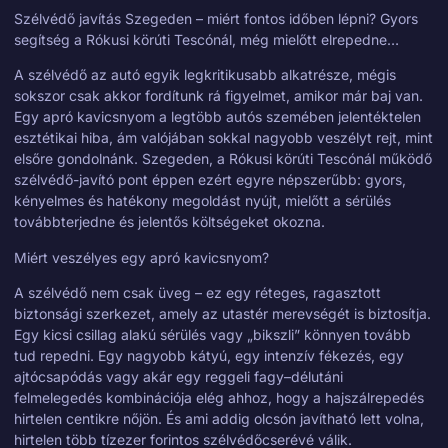
Szélvédő javítás Szegeden – miért fontos időben lépni? Gyors
segítség a Rókusi körúti Tescónál, még mielőtt elrepedne…
A szélvédő az autó egyik legkritikusabb alkatrésze, mégis
sokszor csak akkor fordítunk rá figyelmet, amikor már baj van.
Egy apró kavicsnyom a legtöbb autós szemében jelentéktelen
esztétikai hiba, ám valójában sokkal nagyobb veszélyt rejt, mint
elsőre gondolnánk. Szegeden, a Rókusi körúti Tescónál működő
szélvédő-javító pont éppen ezért egyre népszerűbb: gyors,
kényelmes és hatékony megoldást nyújt, mielőtt a sérülés
továbbterjedne és jelentős költségeket okozna.
Miért veszélyes egy apró kavicsnyom?
A szélvédő nem csak üveg – ez egy réteges, ragasztott
biztonsági szerkezet, amely az utastér merevségét is biztosítja.
Egy kicsi csillag alakú sérülés vagy „bikszli” könnyen tovább
tud repedni. Egy nagyobb kátyú, egy intenzív fékezés, egy
ajtócsapódás vagy akár egy reggeli fagy–délutáni
felmelegedés kombinációja elég ahhoz, hogy a hajszálrepedés
hirtelen centikre nőjön. És ami addig olcsón javítható lett volna,
hirtelen több tízezer forintos szélvédőcserévé válik.