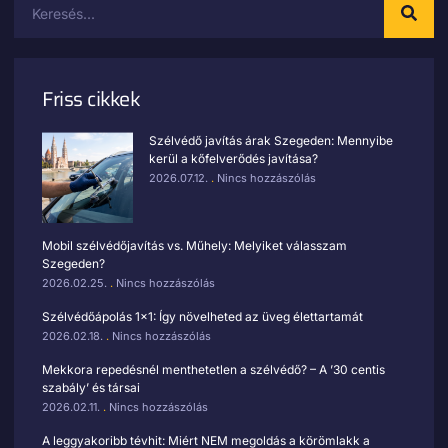
Friss cikkek
Szélvédő javítás árak Szegeden: Mennyibe
kerül a kőfelverődés javítása?
2026.07.12.
Nincs hozzászólás
Mobil szélvédőjavítás vs. Műhely: Melyiket válasszam
Szegeden?
2026.02.25.
Nincs hozzászólás
Szélvédőápolás 1×1: Így növelheted az üveg élettartamát
2026.02.18.
Nincs hozzászólás
Mekkora repedésnél menthetetlen a szélvédő? – A ’30 centis
szabály’ és társai
2026.02.11.
Nincs hozzászólás
A leggyakoribb tévhit: Miért NEM megoldás a körömlakk a