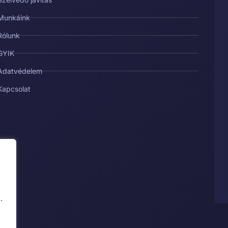
Munkáink
Rólunk
GYIK
Adatvédelem
Kapcsolat
.