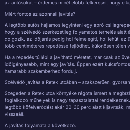
az autósokat – érdemes minél előbb felkeresni, hogy elke
Miért fontos az azonnali javítás?
A legtöbb autós hajlamos legyinteni egy apró csillagre
hogy a szélvédő szerkezetileg folyamatos terhelés alatt 
dolgozik, az időjárás pedig hol felmelegíti, hol lehűti az
több centiméteres repedéssé fejlődhet, különösen télen v
Ha a repedés túllépi a javítható méretet, már csak az üv
időigényesebb, mint egy javítás. Éppen ezért kulcsfonto
hamarabb szakemberhez fordulj.
Szélvédő javítás a Retek utcában – szakszerűen, gyorsan
Szegeden a Retek utca környéke régóta ismert a megbízha
foglalkozó műhelyek is nagy tapasztalattal rendelkeznek
legtöbb kőfelverődést akár 20–30 perc alatt kijavítsák, m
visszaáll.
A javítás folyamata a következő: