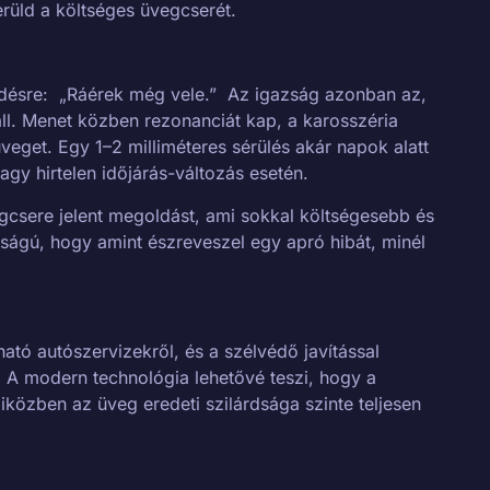
rüld a költséges üvegcserét.
pedésre: „Ráérek még vele.” Az igazság azonban az,
áll. Menet közben rezonanciát kap, a karosszéria
 üveget. Egy 1–2 milliméteres sérülés akár napok alatt
agy hirtelen időjárás-változás esetén.
egcsere jelent megoldást, ami sokkal költségesebb és
sságú, hogy amint észreveszel egy apró hibát, minél
tó autószervizekről, és a szélvédő javítással
. A modern technológia lehetővé teszi, hogy a
iközben az üveg eredeti szilárdsága szinte teljesen