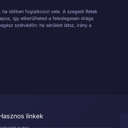
ha időben foglalkozol vele. A szegedi Retek
apsz, így elkerülheted a feleslegesen drága
gész szélvédőn: ha sérülést látsz, irány a
Hasznos linkek
Szélvédő javítás