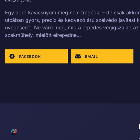
Összegzés
Egy apró kavicsnyom még nem tragédia – de csak akkor, 
utcában gyors, precíz és kedvező árú szélvédő javítást k
üvegcserét. Ne várd meg, míg a repedés végigszalad az e
szakműhely, mielőtt elrepedne…
FACEBOOK
EMAIL