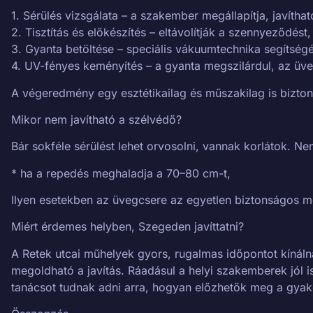
1. Sérülés vizsgálata – a szakember megállapítja, javíthat
2. Tisztítás és előkészítés – eltávolítják a szennyeződést
3. Gyanta betöltése – speciális vákuumtechnika segítségév
4. UV-fényes keményítés – a gyanta megszilárdul, az üveg 
A végeredmény egy esztétikailag és műszakilag is bizton
Mikor nem javítható a szélvédő?
Bár sokféle sérülést lehet orvosolni, vannak korlátok. Ne
* ha a repedés meghaladja a 70–80 cm-t,
Ilyen esetekben az üvegcsere az egyetlen biztonságos m
Miért érdemes helyben, Szegeden javíttatni?
A Retek utcai műhelyek gyors, rugalmas időpontot kínáln
megoldható a javítás. Ráadásul a helyi szakemberek jól i
tanácsot tudnak adni arra, hogyan előzhetők meg a gyak