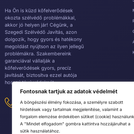
Ha Ön is küzd kőfelverődések
okozta szélvédő problémákkal,
akkor jó helyen jár! Cégünk, a
Szegedi Szélvédő Javítás, azon
dolgozik, hogy gyors és hatékony
megoldást nyújtson az ilyen jellegű
problémákra. Szakembereink
garanciával vállalják a
kőfelverődések gyors, precíz
javítását, biztosítva ezzel autója
hosszú távú védelmét.
Fontosnak tartjuk az adatok védelmét
KAPCSOLATFELVÉTEL:
+36302381797
A böngészési élmény fokozása, a személyre szabott
hirdetések vagy tartalmak megjelenítése, valamint a
forgalom elemzése érdekében sütiket (cookie) használunk
A "Mindet elfogadom" gombra kattintva hozzájárulhat a
sütik használatához.