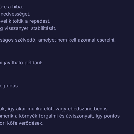
ó-e a hiba.
, nedvességet.
el kitöltik a repedést.
visszanyeri stabilitását.
ságos szélvédő, amelyet nem kell azonnal cserélni.
m javítható például:
egoldás.
ak, így akár munka előtt vagy ebédszünetben is
smerik a környék forgalmi és útviszonyait, így pontos
ori kőfelverődések.