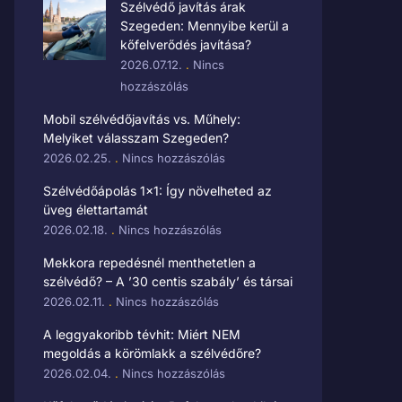
Szélvédő javítás árak
Szegeden: Mennyibe kerül a
kőfelverődés javítása?
2026.07.12.
Nincs
hozzászólás
Mobil szélvédőjavítás vs. Műhely:
Melyiket válasszam Szegeden?
2026.02.25.
Nincs hozzászólás
Szélvédőápolás 1×1: Így növelheted az
üveg élettartamát
2026.02.18.
Nincs hozzászólás
Mekkora repedésnél menthetetlen a
szélvédő? – A ’30 centis szabály’ és társai
2026.02.11.
Nincs hozzászólás
A leggyakoribb tévhit: Miért NEM
megoldás a körömlakk a szélvédőre?
2026.02.04.
Nincs hozzászólás