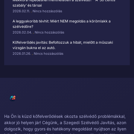
szabály’ és társai
2026.02.11.
Nincs hozzászólás
A leggyakoribb tévhit: Miért NEM megoldás a körömlakk a
szélvédőre?
2026.02.04.
Nincs hozzászólás
Kőfelverődés javítás: Befoltozzuk a hibát, mielőtt a műszaki
vizsgán bukna el az autó.
2026.01.26.
Nincs hozzászólás
Ha Ön is küzd kőfelverődések okozta szélvédő problémákkal,
akkor jó helyen jár! Cégünk, a Szegedi Szélvédő Javítás, azon
dolgozik, hogy gyors és hatékony megoldást nyújtson az ilyen