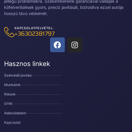
jellegű problémákra. Szakembereink garanciával vállalják a
kőfelverődések gyors, precíz javítását, biztosítva ezzel autója
hosszú távú védelmét.
KAPCSOLATFELVÉTEL:
+36302381797
Hasznos linkek
Szélvédő javítás
Munkáink
Rólunk
GYIK
Adatvédelem
Kapcsolat