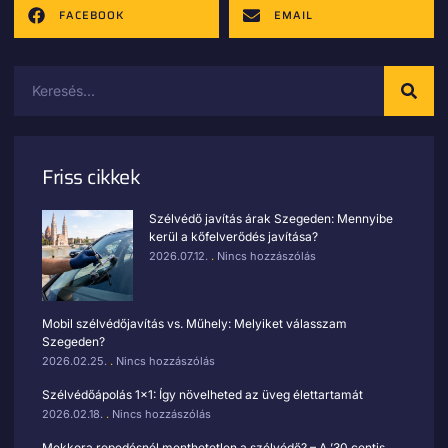
FACEBOOK
EMAIL
Friss cikkek
Szélvédő javítás árak Szegeden: Mennyibe
kerül a kőfelverődés javítása?
2026.07.12.
Nincs hozzászólás
Mobil szélvédőjavítás vs. Műhely: Melyiket válasszam
Szegeden?
2026.02.25.
Nincs hozzászólás
Szélvédőápolás 1×1: Így növelheted az üveg élettartamát
2026.02.18.
Nincs hozzászólás
Mekkora repedésnél menthetetlen a szélvédő? – A ’30 centis