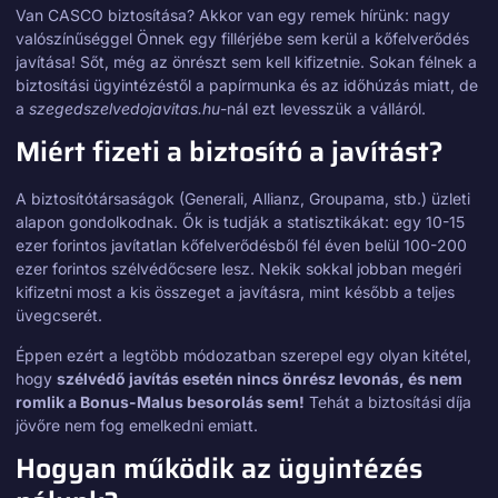
Van CASCO biztosítása? Akkor van egy remek hírünk: nagy
valószínűséggel Önnek egy fillérjébe sem kerül a kőfelverődés
javítása! Sőt, még az önrészt sem kell kifizetnie. Sokan félnek a
biztosítási ügyintézéstől a papírmunka és az időhúzás miatt, de
a
szegedszelvedojavitas.hu
-nál ezt levesszük a válláról.
Miért fizeti a biztosító a javítást?
A biztosítótársaságok (Generali, Allianz, Groupama, stb.) üzleti
alapon gondolkodnak. Ők is tudják a statisztikákat: egy 10-15
ezer forintos javítatlan kőfelverődésből fél éven belül 100-200
ezer forintos szélvédőcsere lesz. Nekik sokkal jobban megéri
kifizetni most a kis összeget a javításra, mint később a teljes
üvegcserét.
Éppen ezért a legtöbb módozatban szerepel egy olyan kitétel,
hogy
szélvédő javítás esetén nincs önrész levonás, és nem
romlik a Bonus-Malus besorolás sem!
Tehát a biztosítási díja
jövőre nem fog emelkedni emiatt.
Hogyan működik az ügyintézés