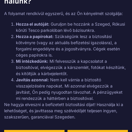
nálunk?
A folyamat rendkívül egyszerű, és az Ön kényelmét szolgálja:
Hozza el autóját:
Guruljon be hozzánk a Szeged, Rókusi
körúti Tesco parkolóban lévő bázisunkra.
Hozza a papírokat:
Szükségünk lesz a biztosítási
kötvényre (vagy az aktuális befizetési igazolásra), a
forgalmi engedélyre és a jogosítványra. Cégek esetén
céges papírokra is.
Mi intézkedünk:
Mi felvesszük a kapcsolatot a
biztosítóval, elvégezzük a kárszemlét, fotókat készítünk,
és kitöltjük a kárbejelentőt.
Javítás azonnal:
Nem kell várnia a biztosító
visszajelzésére napokat. Mi azonnal elvégezzük a
javítást, Ön pedig nyugodtan távozhat. A pénzügyeket
mi rendezzük a háttérben a biztosítóval.
Ne hagyja elveszni a befizetett biztosítási díjat! Használja ki a
lehetőséget, és javíttassa meg szélvédőjét teljesen ingyen,
szakszerűen, garanciával Szegeden.