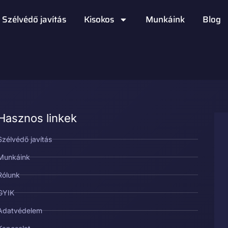
Szélvédő javítás
Kisokos
Munkáink
Blog
Hasznos linkek
Szélvédő javítás
Munkáink
Rólunk
GYIK
Adatvédelem