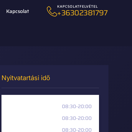
KAPCSOLATFELVÉTEL
+36302381797
Kapcsolat
Nyitvatartási idő
08:30-20:00
Hétfő
08:30-20:00
Kedd
08:30-20:00
Szerda