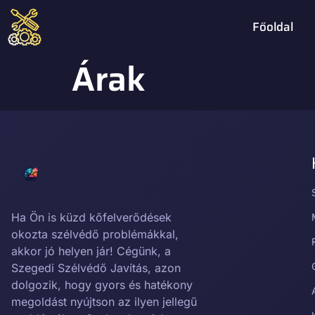
Főoldal
Árak
Ha Ön is küzd kőfelverődések
okozta szélvédő problémákkal,
akkor jó helyen jár! Cégünk, a
Szegedi Szélvédő Javítás, azon
dolgozik, hogy gyors és hatékony
megoldást nyújtson az ilyen jellegű