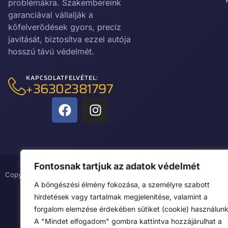
problémákra. Szakembereink
garanciával vállalják a
kőfelverődések gyors, precíz
javítását, biztosítva ezzel autója
hosszú távú védelmét.
KAPCSOLATFELVÉTEL:
+36302381797
Fontosnak tartjuk az adatok védelmét
Copyright © 2025 szegedszelvedojavitas.hu | minden jog fenntartva.
A böngészési élmény fokozása, a személyre szabott
hirdetések vagy tartalmak megjelenítése, valamint a
forgalom elemzése érdekében sütiket (cookie) használunk
A "Mindet elfogadom" gombra kattintva hozzájárulhat a